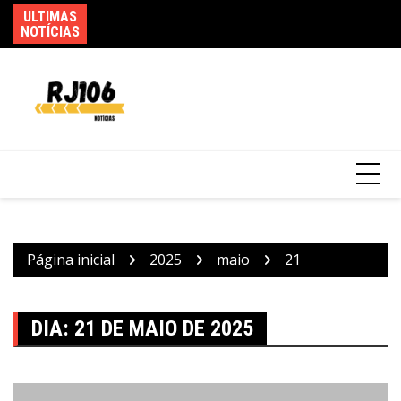
Ir
ULTIMAS
Po
Saiba quando será o recesso de fim de ano
para
NOTÍCIAS
de
para servidores públicos
o
conteúdo
Página inicial
2025
maio
21
DIA:
21 DE MAIO DE 2025