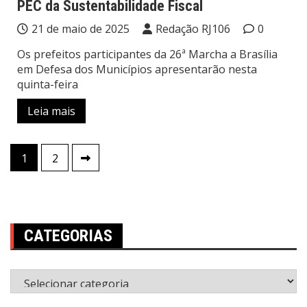
PEC da Sustentabilidade Fiscal
21 de maio de 2025
Redação RJ106
0
Os prefeitos participantes da 26ª Marcha a Brasília
em Defesa dos Municípios apresentarão nesta
quinta-feira
Leia mais
Paginação
1
2
de
posts
CATEGORIAS
Categorias