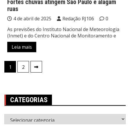
Fortes chuvas atingem São Paulo e alagam
ruas
4 de abril de 2025
Redação RJ106
0
As previsões do Instituto Nacional de Meteorologia
(Inmet) e do Centro Nacional de Monitoramento e
Leia mais
Paginação
1
2
de
posts
CATEGORIAS
Categorias