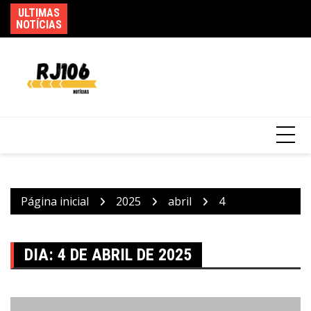
Ir
ULTIMAS
Po
Saiba quando será o recesso de fim de ano
para
NOTÍCIAS
de
para servidores públicos
o
conteúdo
Página inicial
2025
abril
4
DIA:
4 DE ABRIL DE 2025