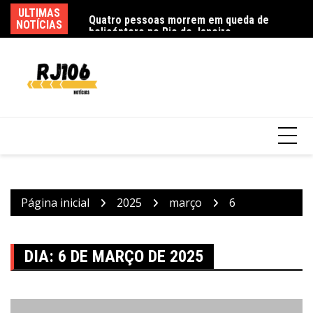
Ir
s; saiba como
ULTIMAS
Quatro pessoas morrem em queda de
R
para
NOTÍCIAS
helicóptero no Rio de Janeiro
ex
o
conteúdo
Página inicial
2025
março
6
DIA:
6 DE MARÇO DE 2025