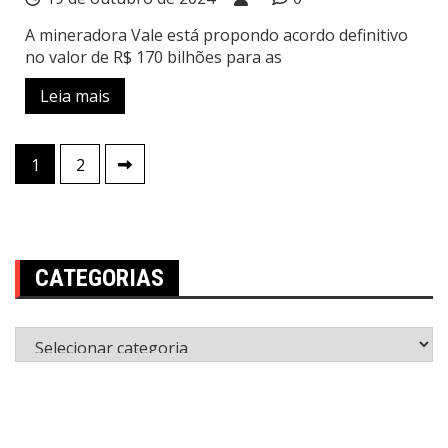
A mineradora Vale está propondo acordo definitivo
no valor de R$ 170 bilhões para as
Leia mais
Paginação
1
2
de
posts
CATEGORIAS
Categorias