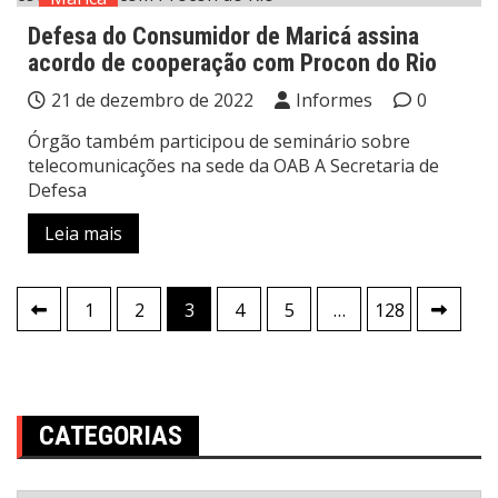
Defesa do Consumidor de Maricá assina
acordo de cooperação com Procon do Rio
21 de dezembro de 2022
Informes
0
Órgão também participou de seminário sobre
telecomunicações na sede da OAB A Secretaria de
Defesa
Leia mais
Paginação
1
2
3
4
5
…
128
de
posts
CATEGORIAS
Categorias