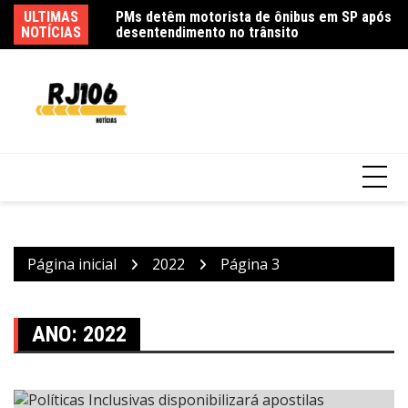
Ir
eloso embala show
ULTIMAS
PMs detêm motorista de ônibus em SP após
Sa
para
NOTÍCIAS
desentendimento no trânsito
pa
o
conteúdo
Página inicial
2022
Página 3
ANO:
2022