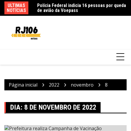
Ir
sso de fim de ano
ULTIMAS
Polícia Federal indicia 16 pessoas por queda
In
para
NOTÍCIAS
de avião da Voepass
ex
o
conteúdo
Página inicial
2022
novembro
8
DIA:
8 DE NOVEMBRO DE 2022